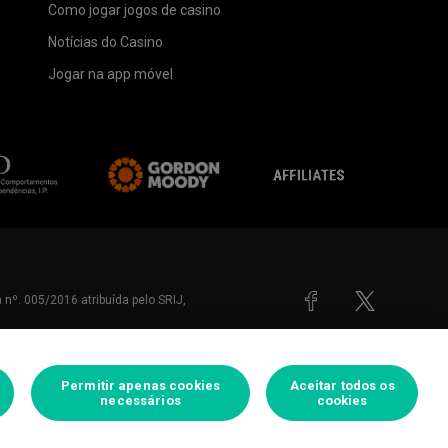
Como jogar jogos de casino
Notícias do Casino
Jogar na app móvel
sicadpt
gamblingtherapy
affiliates
nº. 005/2016 atribuída pelo SRIJ,
Permitir apenas cookies
Aceitar todos os
tica de Reclamações
necessários
cookies