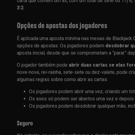
carta que contém um ás, com um total de sete ou 17) e,
3:2
.
Opções de apostas dos jogadores
É aplicada uma aposta mínima nas mesas de Blackjack 
opções de apostas. Os jogadores podem
desdobrar qu
aposta inicial, desde que se comprometam a “parar” dep
O jogador também pode
abrir duas cartas se elas f
nove-nove, rei-rainha, sete-sete ou dez-valete, pode c
algumas regras sobre como abrir as cartas:
Os jogadores podem abrir uma vez, criando um tot
Os ases só podem ser abertos uma vez e depois 
Os jogadores podem desdobrar qualquer mão, incl
Seguro