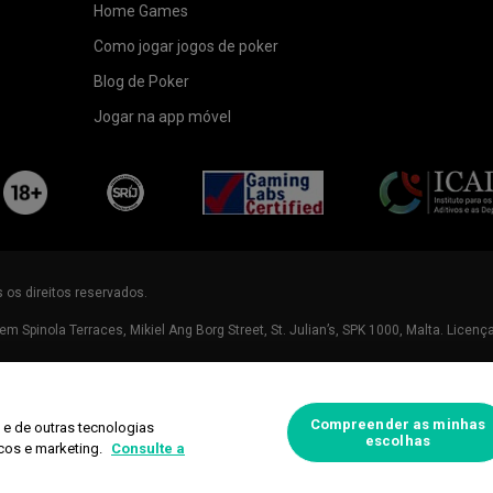
Home Games
Como jogar jogos de poker
Blog de Poker
Jogar na app móvel
Logo
plus18
srij_1
gamingLabs
s os direitos reservados.
pinola Terraces, Mikiel Ang Borg Street, St. Julian’s, SPK 1000, Malta. Licença 
Compreender as minhas
 e de outras tecnologias
ências de Privacidade
|
Jogo Responsável
|
Regulamentos de Jogo Online
|
Polí
escolhas
icos e marketing.
Consulte a