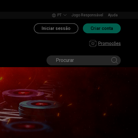
PT
Jogo Responsável
Ajuda
Iniciar sessão
Criar conta
Promoções