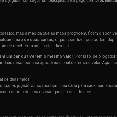
 se o jogador conseguir um blackjack, será pago com
probabilid
Clássico, mas à medida que as mãos progridem, ficam disponíve
alquer mão de duas cartas
, o que quer dizer que podem dupli
ois de receberem uma carta adicional.
orem um par ou tiverem o mesmo valor
. Por isso, se o jogador
riar duas mãos por uma aposta adicional do mesmo valor. Aqui fi
al de duas mãos.
disso os jogadores só recebem uma carta para cada mão aberta
uindo depois de uma divisão que não seja de ases