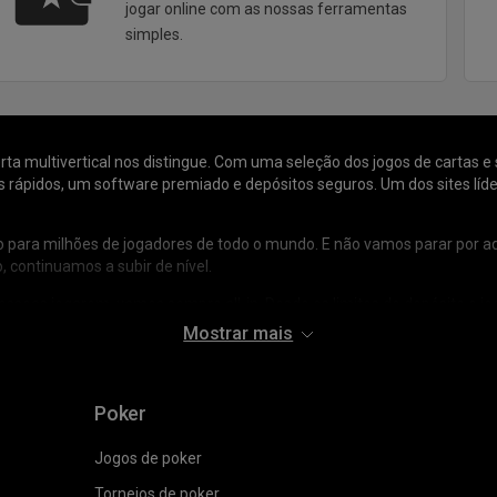
jogar online com as nossas ferramentas
simples.
ta multivertical nos distingue. Com uma seleção dos jogos de cartas e
 rápidos, um software premiado e depósitos seguros. Um dos sites líd
para milhões de jogadores de todo o mundo. E não vamos parar por aqu
 continuamos a subir de nível.
 pessoas jogarem, vamos sempre all-in. Desde os limites de depósito e 
entas de Jogo Responsável para que os jogadores mantenham o contro
Mostrar mais
Poker
Jogos de poker
Torneios de poker