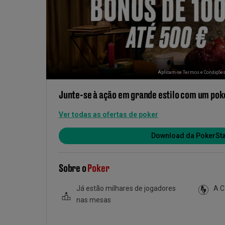
Aplicam-se Termos e Condições
Junte-se à ação em grande estilo com um po
Ver todas as ofertas de poker
Download da PokerSt
Sobre o
Poker
Já estão milhares de jogadores
A C
nas mesas