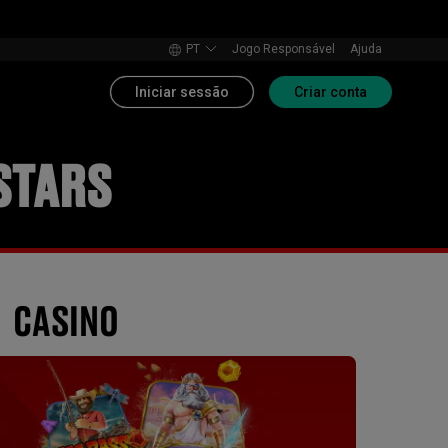
PT
Jogo Responsável
Ajuda
Iniciar sessão
Criar conta
STARS
CASINO