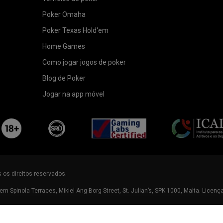
Poker Omaha
Poker Texas Hold'em
Home Games
Como jogar jogos de poker
Blog de Poker
Jogar na app móvel
Logo
plus18
srij_1
gamingLabs
s os direitos reservados.
pinola Terraces, Mikiel Ang Borg Street, St. Julian’s, SPK 1000, Malta. Licença 