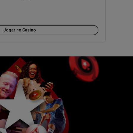
Jogar no Casino