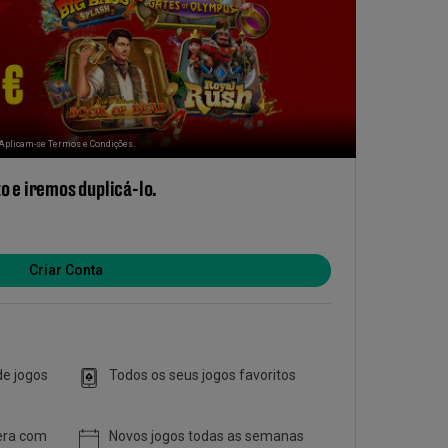
Aplicam-se Termos e Condições.
o e iremos duplicá-lo.
Criar Conta
de jogos
Todos os seus jogos favoritos
era com
Novos jogos todas as semanas