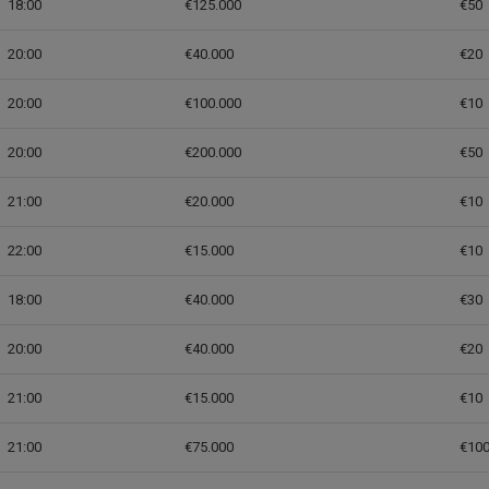
18:00
€125.000
€50
20:00
€40.000
€20
20:00
€100.000
€10
20:00
€200.000
€50
21:00
€20.000
€10
22:00
€15.000
€10
18:00
€40.000
€30
20:00
€40.000
€20
21:00
€15.000
€10
21:00
€75.000
€10