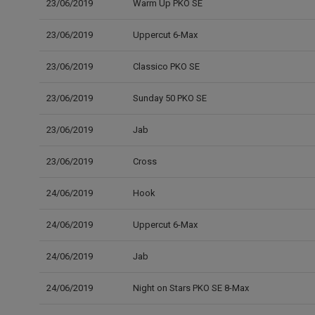
23/06/2019
Warm Up PKO SE
23/06/2019
Uppercut 6-Max
23/06/2019
Classico PKO SE
23/06/2019
Sunday 50 PKO SE
23/06/2019
Jab
23/06/2019
Cross
24/06/2019
Hook
24/06/2019
Uppercut 6-Max
24/06/2019
Jab
24/06/2019
Night on Stars PKO SE 8-Max