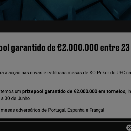
ool garantido de €2.000.000 entre 23
ra a acção nas novas e estilosas mesas de KO Poker do UFC na
o, temos um
prizepool garantido de €2.000.000 em torneios
, i
a 30 de Junho.
s mesas adversários de Portugal, Espanha e França!