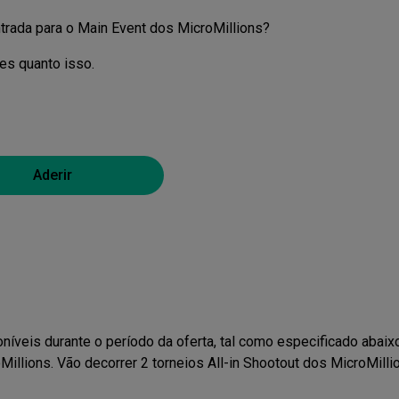
ntrada para o Main Event dos MicroMillions?
les quanto isso.
Aderir
íveis durante o período da oferta, tal como especificado abai
Millions. Vão decorrer 2 torneios All-in Shootout dos MicroMilli