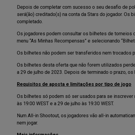
Depois de completar com sucesso o seu desafio de poker,
será(ão) creditado(s) na conta da Stars do jogador. Os b
completado.
Os jogadores podem consultar os bilhetes de torneios 
menu “As Minhas Recompensas” e selecionando “Bilhete
Os bilhetes não podem ser transferidos nem trocados po
Os bilhetes desta oferta que não forem utilizados perdem
a 29 de julho de 2023. Depois de terminado o prazo, os
Requisitos de aposta e limitações por tipo de jogo
Os bilhetes só podem só ser usados para se inscrever m
às 19:00 WEST e a 29 de julho às 19:30 WEST.
Num All-in Shootout, os jogadores vão all-in automatic
nem jogar.
Mais informações