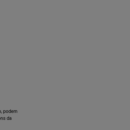
xo, podem
ons da