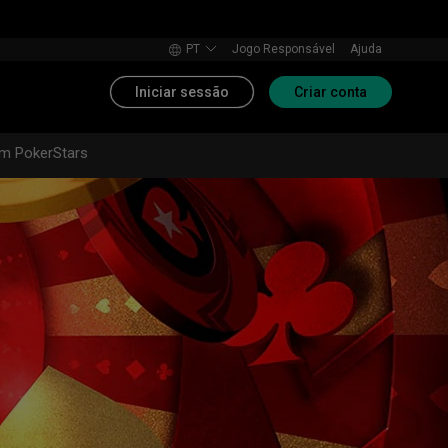
PT
Jogo Responsável
Ajuda
Iniciar sessão
Criar conta
m PokerStars