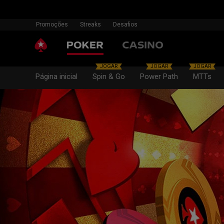
Promoções
Streaks
Desafios
JOGAR
JOGAR
JOGAR
Página inicial
Spin & Go
Power Path
MTTs