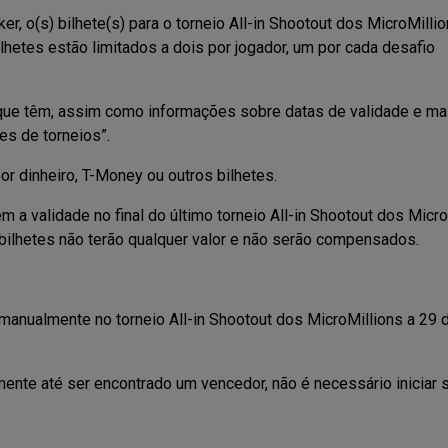
 o(s) bilhete(s) para o torneio All-in Shootout dos MicroMilli
ilhetes estão limitados a dois por jogador, um por cada desafio
que têm, assim como informações sobre datas de validade e mai
s de torneios”.
r dinheiro, T-Money ou outros bilhetes.
 a validade no final do último torneio All-in Shootout dos Micro
 bilhetes não terão qualquer valor e não serão compensados.
anualmente no torneio All-in Shootout dos MicroMillions a 29 d
amente até ser encontrado um vencedor, não é necessário iniciar