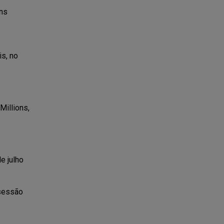
ons
s, no
Millions,
e julho
 sessão