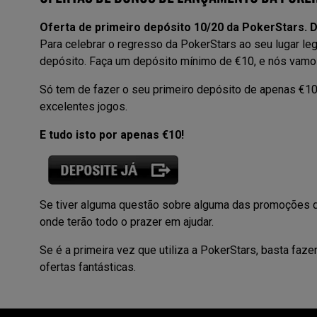
Oferta de primeiro depósito 10/20 da PokerStars. 
Para celebrar o regresso da PokerStars ao seu lugar leg
depósito. Faça um depósito mínimo de €10, e nós vamo
Só tem de fazer o seu primeiro depósito de apenas €10
excelentes jogos.
E tudo isto por apenas €10!
Se tiver alguma questão sobre alguma das promoções d
onde terão todo o prazer em ajudar.
Se é a primeira vez que utiliza a PokerStars, basta faz
ofertas fantásticas.