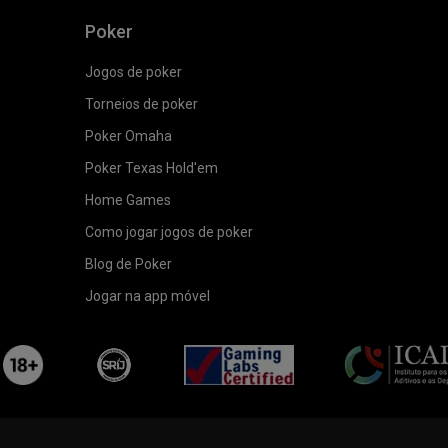
Poker
Jogos de poker
Torneios de poker
Poker Omaha
Poker Texas Hold'em
Home Games
Como jogar jogos de poker
Blog de Poker
Jogar na app móvel
Logo
plus18
srij_1
gamingLabs