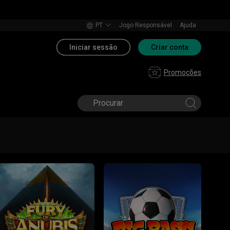
PT
Jogo Responsável
Ajuda
Iniciar sessão
Criar conta
Promoções