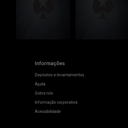
Informações
Depósitos e levantamentos
Ajuda
Sobre nós
Informação corporativa
Acessibilidade