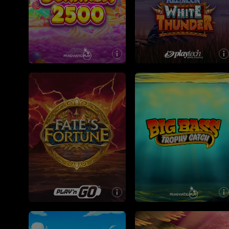
Exclusivo