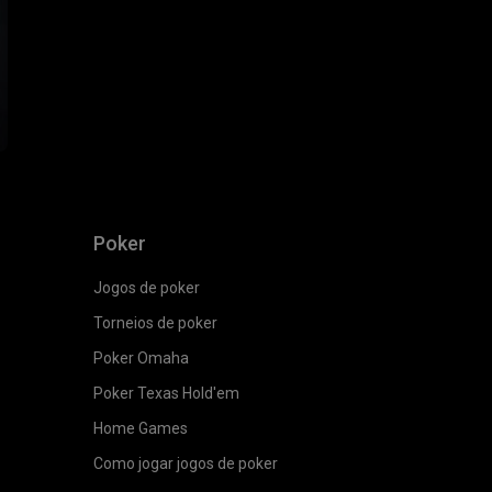
Poker
Jogos de poker
Torneios de poker
Poker Omaha
Poker Texas Hold'em
Home Games
Como jogar jogos de poker