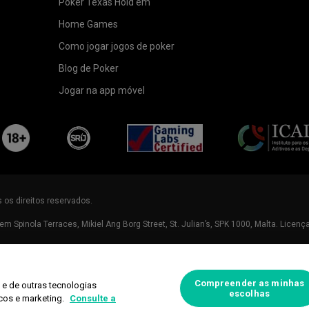
Poker Texas Hold'em
Home Games
Como jogar jogos de poker
Blog de Poker
Jogar na app móvel
Logo
plus18
srij_1
gamingLabs
s os direitos reservados.
pinola Terraces, Mikiel Ang Borg Street, St. Julian’s, SPK 1000, Malta. Licença 
Compreender as minhas
 e de outras tecnologias
ências de Privacidade
|
Jogo Responsável
|
Regulamentos de Jogo Online
|
Polí
escolhas
icos e marketing.
Consulte a