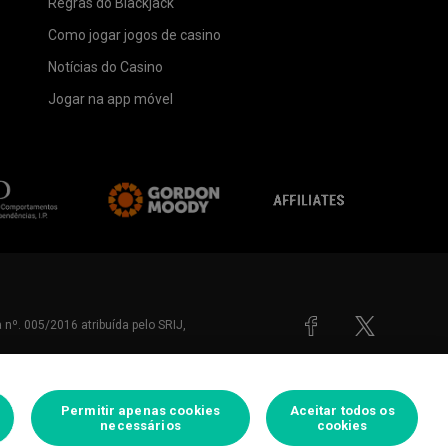
Regras do Blackjack
Como jogar jogos de casino
Notícias do Casino
Jogar na app móvel
sicadpt
gamblingtherapy
affiliates
nº. 005/2016 atribuída pelo SRIJ,
Permitir apenas cookies
Aceitar todos os
tica de Reclamações
necessários
cookies