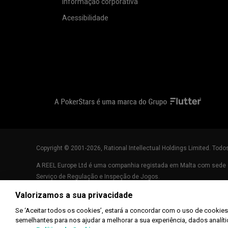
Informação corporativa
Acessibilidade
flutter
Copyright © 2001-2026, Rational Intellectual Holdings Limited. Todo
A REEL Europe Ltd é uma companhia registada em Malta com sede em S
Serviço de Regulação e Inspeção de Jogos.
Valorizamos a sua privacidade
O jogo pode causar dependência. Jogue com moderação.
Se ‘Aceitar todos os cookies’, estará a concordar com o uso de cookies
Termos Gerais
|
Política de Privacidade
|
Política de Cookies
|
Prefer
semelhantes para nos ajudar a melhorar a sua experiência, dados analít