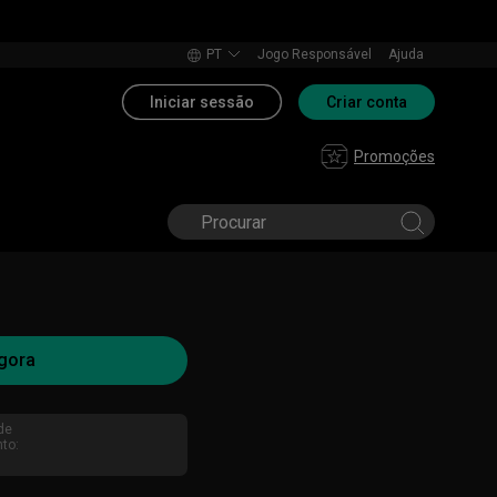
PT
Jogo Responsável
Ajuda
Iniciar sessão
Criar conta
Promoções
gora
de
to
: