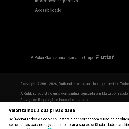
Informação corporativa
Acessibilidade
flutter
Copyright © 2001-2026, Rational Intellectual Holdings Limited. Todo
A REEL Europe Ltd é uma companhia registada em Malta com sede em S
Serviço de Regulação e Inspeção de Jogos.
Valorizamos a sua privacidade
O jogo pode causar dependência. Jogue com moderação.
Se ‘Aceitar todos os cookies’, estará a concordar com o uso de cookies
Termos Gerais
|
Política de Privacidade
|
Política de Cookies
|
Prefer
semelhantes para nos ajudar a melhorar a sua experiência, dados analít