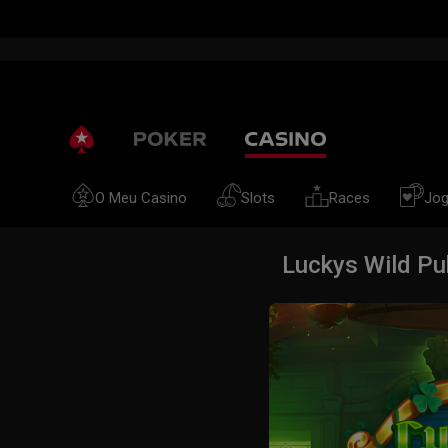
O Meu Casino
Slots
Races
Jog
Luckys Wild Pu