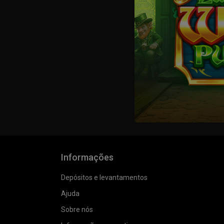
Informações
Depósitos e levantamentos
Ajuda
Sobre nós