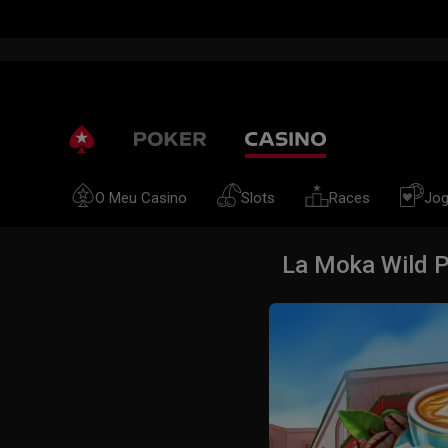
O Meu Casino
Slots
Races
Jog
La Moka Wild 