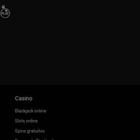
Casino
Blackjack online
Slots online
Spins gratuitos