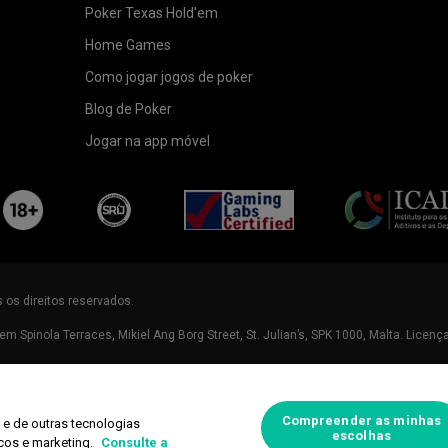
Poker Texas Hold'em
Home Games
Como jogar jogos de poker
Blog de Poker
Jogar na app móvel
Logo
plus18
srij_1
gamingLabs
s os direitos reservados.
pinola Terraces, Mikiel Ang Borg Street, St. Julian’s, SPK 1000, Malta. Licença 
Compreender as minhas
 e de outras tecnologias
ências de Privacidade
|
Jogo Responsável
|
Regulamentos de Jogo Online
|
Polí
escolhas
icos e marketing.
Consulte a