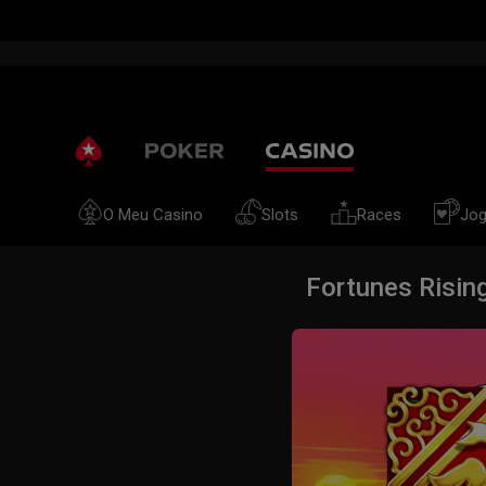
O Meu Casino
Slots
Races
Jog
Fortunes Risin