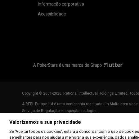
Informação corporativa
Acessibilidade
flutter
Copyright © 2001-2026, Rational Intellectual Holdings Limited. Todo
A REEL Europe Ltd é uma companhia registada em Malta com sede em S
Serviço de Regulação e Inspeção de Jogos.
Valorizamos a sua privacidade
O jogo pode causar dependência. Jogue com moderação.
Se ‘Aceitar todos os cookies’, estará a concordar com o uso de cookies
Termos Gerais
|
Política de Privacidade
|
Política de Cookies
|
Prefer
semelhantes para nos ajudar a melhorar a sua experiência, dados analít