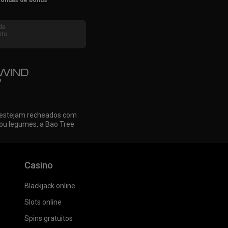
ondas de bónus
de
to
:
 estejam recheados com
 ou legumes, a Bao Tree
de recompensas potenciais.
e símbolos de riqueza e
rtar na linha de pagamento
ais do que um bolinho gua
Casino
00x a sua stake. Detalhes
 bónus, jogos gratuitos que
Blackjack online
os wild, oriental, asiática,
.
Slots online
Spins gratuitos