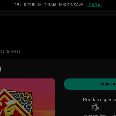
18+ JOGUE DE FORMA RESPONSÁVEL.
ICAD.pt
os de mesa
g
Jogue A
Rondas especia