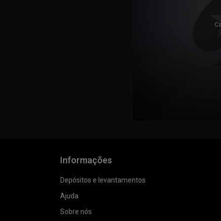
Ca
Informações
Depósitos e levantamentos
Ajuda
Sobre nós