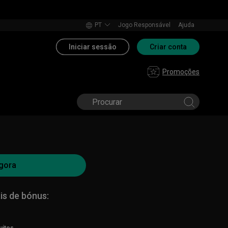
PT
Jogo Responsável
Ajuda
Iniciar sessão
Criar conta
Promoções
gora
is de bónus
: