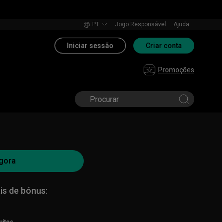
PT
Jogo Responsável
Ajuda
Iniciar sessão
Criar conta
Promoções
gora
is de bónus
: