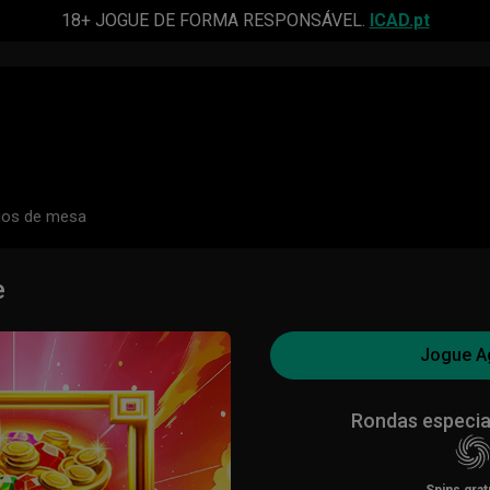
18+ JOGUE DE FORMA RESPONSÁVEL.
ICAD.pt
os de mesa
e
Jogue A
Rondas especia