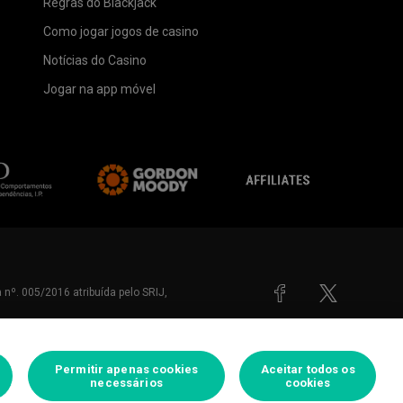
Regras do Blackjack
Como jogar jogos de casino
Notícias do Casino
Jogar na app móvel
sicadpt
gamblingtherapy
affiliates
nº. 005/2016 atribuída pelo SRIJ,
Permitir apenas cookies
Aceitar todos os
tica de Reclamações
necessários
cookies