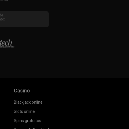
uitos
de
to
:
Casino
Blackjack online
Slots online
Spins gratuitos