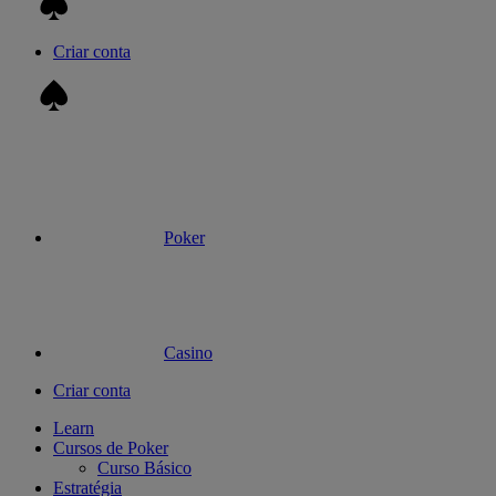
Criar conta
Poker
Casino
Criar conta
Learn
Cursos de Poker
Curso Básico
Estratégia